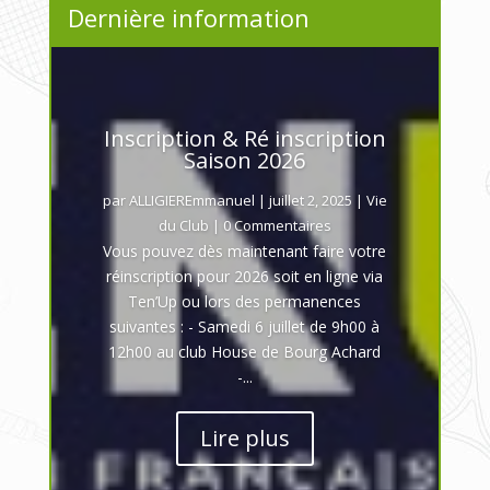
Dernière information
Inscription & Ré inscription
Saison 2026
par
ALLIGIEREmmanuel
|
juillet 2, 2025
|
Vie
du Club
| 0 Commentaires
Vous pouvez dès maintenant faire votre
réinscription pour 2026 soit en ligne via
Ten’Up ou lors des permanences
suivantes : - Samedi 6 juillet de 9h00 à
12h00 au club House de Bourg Achard
-...
Lire plus