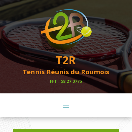
T2R
Tennis Réunis du Roumois
FFT : 58 27 0775