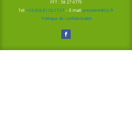
FFT : 58 27 0775
Tel:
+33.(0)6.81.52.17.57
– E-mail:
president@t2r.fr
Politique de confidentialité