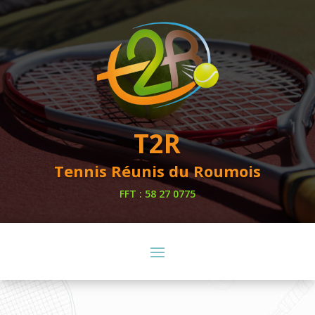
T2R
Tennis Réunis du Roumois
FFT : 58 27 0775