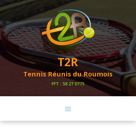
T2R
Tennis Réunis du Roumois
FFT : 58 27 0775